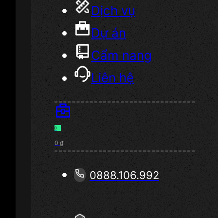
Dịch vụ
Dự án
Cẩm nang
Liên hệ
0
0
₫
0888.106.992