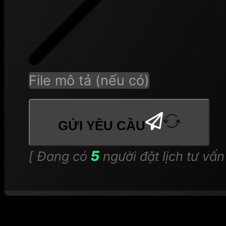
File mô tả (nếu có)
GỬI YÊU CẦU
5
[ Đang có
người đặt lịch tư vấn