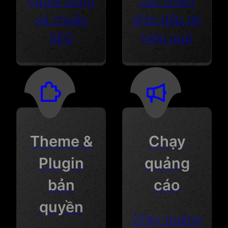
người dùng
các chiến
và chuẩn
dịch tiếp thị
SEO
hiệu quả
Theme &
Chạy
Plugin
quảng
bản
cáo
quyền
Chạy quảng