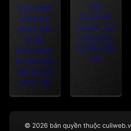
cáo
Giấy phép
facebook
Theme &
google, cân
Plugin bản
ngân sách
quyền,
từ thấp đến
chính hãng,
cao
tự mua trực
tiếp từ nhà
cung cấp
© 2026 bản quyền thuộc culiweb.