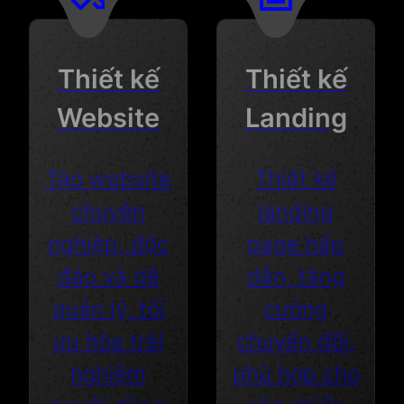
Thiết kế
Thiết kế
Website
Landing
Tạo website
Thiết kế
chuyên
landing
nghiệp, độc
page hấp
đáo và dễ
dẫn, tăng
quản lý, tối
cường
ưu hóa trải
chuyển đổi,
nghiệm
phù hợp cho