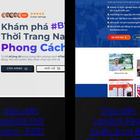
em
–
FS02
số
lượng
Giao diện
Giao diện
website thời
Landing Pa
trang – FS01
tuyển dụng B