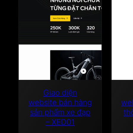
Giao diện
website bán hàng
we
sản phẩm xe đạp
th
– XED01