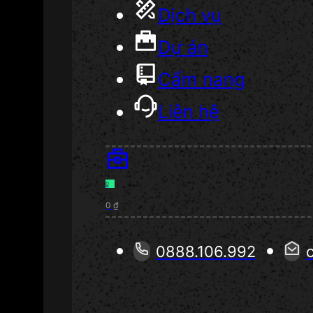
Dịch vụ
Dự án
Cẩm nang
Liên hệ
0
0
₫
0888.106.992