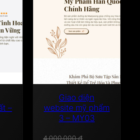
Giao diện
ất –
website mỹ phẩm
3 – MY03
4.000.000
₫