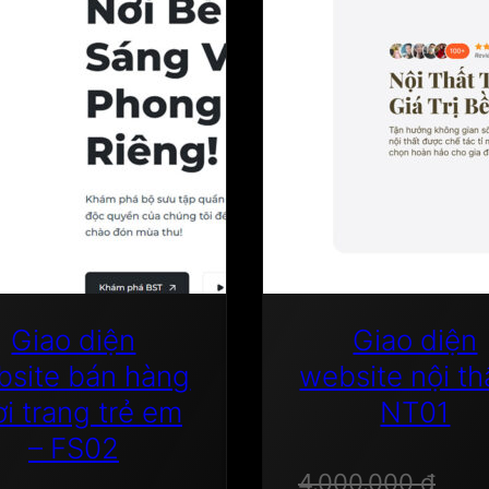
Giao diện
Giao diện
bsite bán hàng
website nội th
ời trang trẻ em
NT01
– FS02
4.000.000
₫