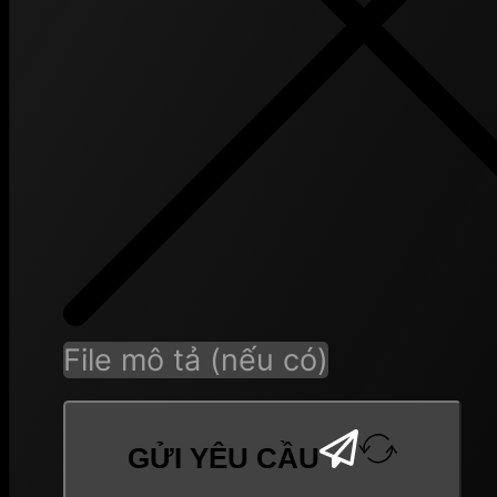
File mô tả (nếu có)
GỬI YÊU CẦU