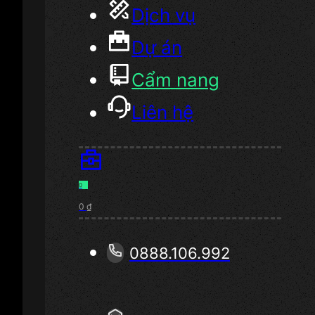
Dịch vụ
Dự án
Cẩm nang
Liên hệ
0
0
₫
0888.106.992