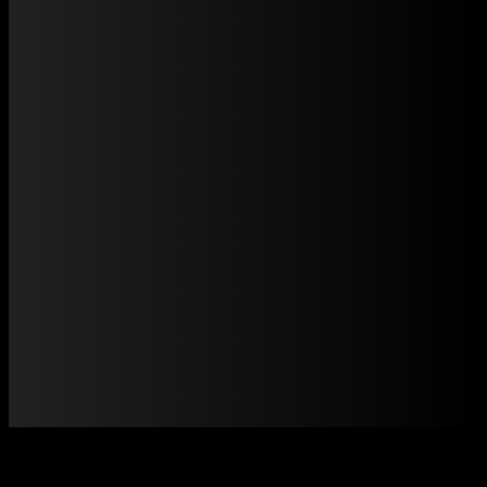
Cẩm nang
CẨM NANG