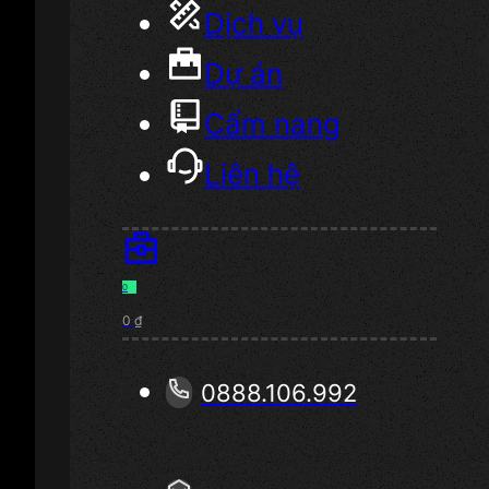
Dịch vụ
Dự án
Cẩm nang
Liên hệ
0
0
₫
0888.106.992