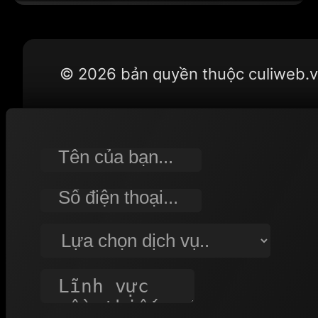
hàng
bán
bún
© 2026 bản quyền thuộc culiweb.
riêu
-
NH01
số
lượng