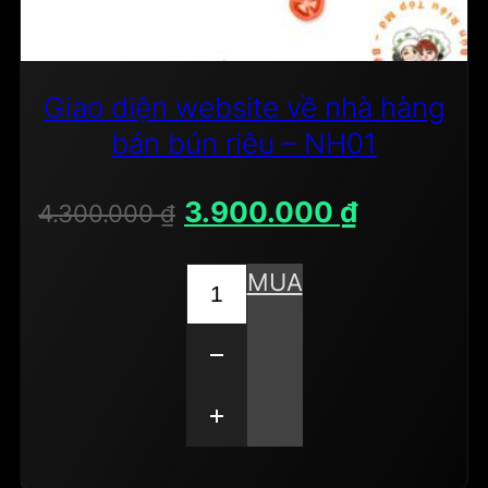
Giao diện website về nhà hàng
bán bún riêu – NH01
Giá
Giá
3.900.000
₫
4.300.000
₫
gốc
hiện
là:
tại
Giao
MUA
4.300.000 ₫.
là:
diện
3.900.000 
website
về
nhà