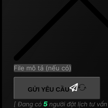
File mô tả (nếu có)
GỬI YÊU CẦU
5
[ Đang có
người đặt lịch tư vấn