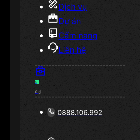
Dịch vụ
Dự án
Cẩm nang
Liên hệ
0
0
₫
0888.106.992