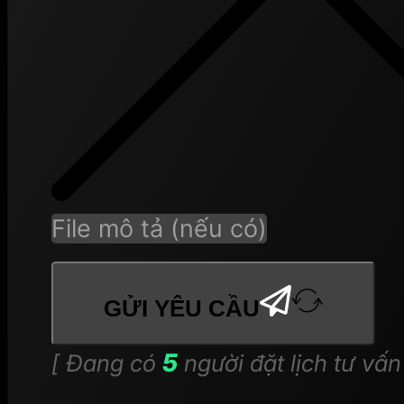
Plug
File mô tả (nếu có)
GỬI YÊU CẦU
5
[ Đang có
người đặt lịch tư vấn