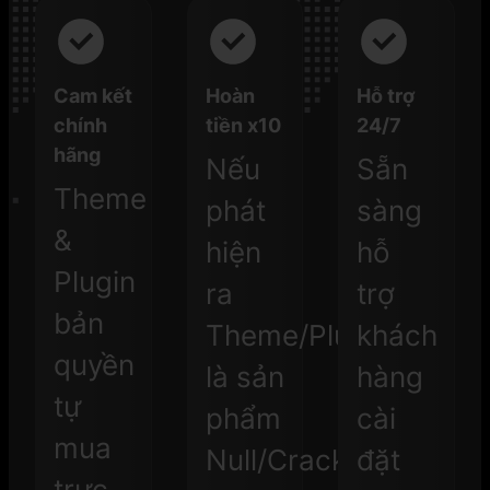
Cam kết
Hoàn
Hỗ trợ
chính
tiền x10
24/7
hãng
Nếu
Sẵn
Theme
phát
sàng
&
hiện
hỗ
Plugin
ra
trợ
bản
Theme/Plugin
khách
quyền
là sản
hàng
tự
phẩm
cài
mua
Null/Crack.
đặt
trực