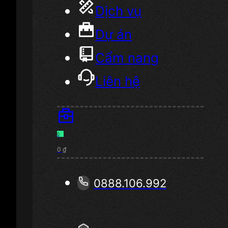
Dịch vụ
Dự án
Cẩm nang
Liên hệ
0
0
₫
0888.106.992