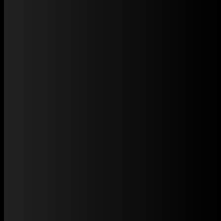
Dự án website treo băng rôn quảng
cáo Đông Đô
DỰ ÁN WEBSITE TREO BĂNG
RÔN QUẢNG CÁO ĐÔNG ĐÔ