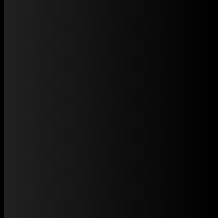
Dự án website dịch vụ điêu khắc
chân mày Microblading DMV Lyna
DỰ ÁN WEBSITE DỊCH VỤ ĐIÊU
KHẮC CHÂN MÀY
MICROBLADING DMV LYNA