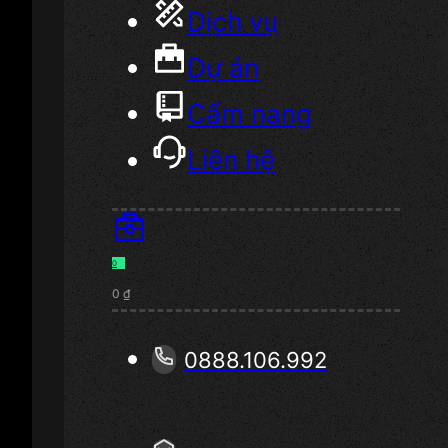
Dịch vụ
Dự án
Cẩm nang
Liên hệ
0
0
₫
0888.106.992